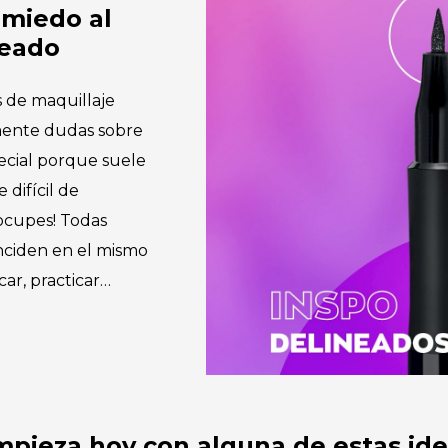
 miedo al
neado
s de maquillaje
mente dudas sobre
pecial porque suele
 difícil de
eocupes! Todas
nciden en el mismo
icar, practicar…
pieza hoy con alguna de estas id