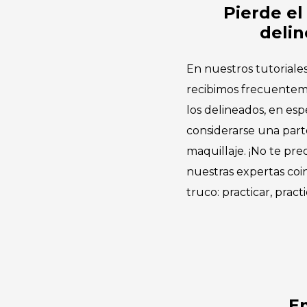
Pierde el
deli
En nuestros tutoriale
recibimos frecuente
los delineados, en es
considerarse una parte
maquillaje. ¡No te pr
nuestras expertas coi
truco: practicar, pract
Em