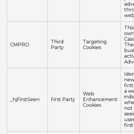
adve
thr
webs
This
own
Cas
Third
Targeting
CMPRO
The
Party
Cookies
bus
activ
Adv
Iden
new
firs
a we
Web
indi
_hjFirstSeen
First Party
Enhancement
whe
Cookies
not 
seei
user
firs