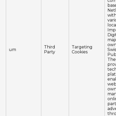
com
bas
Net
with
var
loca
Imp
Digit
majo
own
Third
Targeting
um
Swi
Party
Cookies
Pub
The
prov
tec
pla
ena
web
own
ma
onli
par
adve
thr