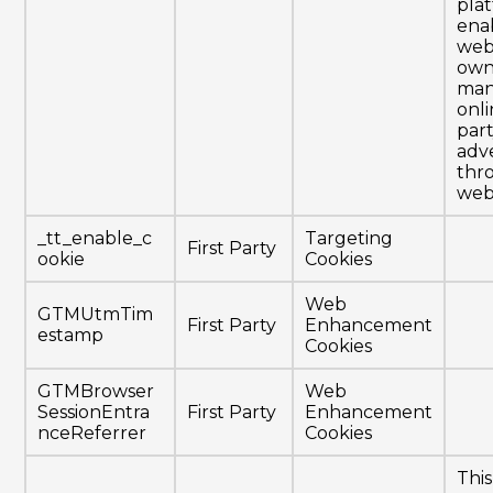
pla
ena
web
own
ma
onli
par
adve
thr
webs
_tt_enable_c
Targeting
First Party
ookie
Cookies
Web
GTMUtmTim
First Party
Enhancement
estamp
Cookies
GTMBrowser
Web
SessionEntra
First Party
Enhancement
nceReferrer
Cookies
This