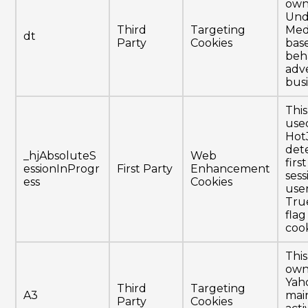
own
Und
Third
Targeting
Med
dt
Party
Cookies
bas
beh
adve
busi
This
use
Hot
det
_hjAbsoluteS
Web
firs
essionInProgr
First Party
Enhancement
sess
ess
Cookies
user
Tru
flag
cook
This
own
Yah
Third
Targeting
A3
mai
Party
Cookies