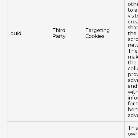
oth
to 
visi
cre
shar
Third
Targeting
ouid
the
Party
Cookies
acro
net
The
mak
the
coll
pro
adve
and
with
inf
for
beh
adve
This
own