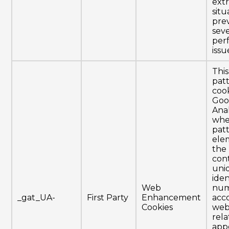
ext
situ
pre
sev
per
issu
This
pat
cook
Goo
Anal
whe
pat
ele
the
con
uni
iden
Web
num
_gat_UA-
First Party
Enhancement
acc
Cookies
webs
rela
app