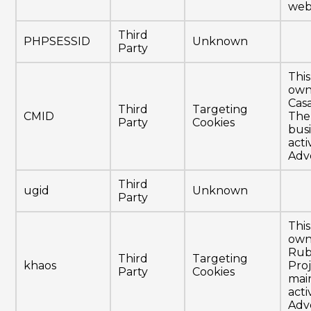
webs
Third
PHPSESSID
Unknown
Party
This
own
Cas
Third
Targeting
CMID
The
Party
Cookies
bus
activ
Adv
Third
ugid
Unknown
Party
This
own
Rub
Third
Targeting
khaos
Pro
Party
Cookies
mai
activ
Adv