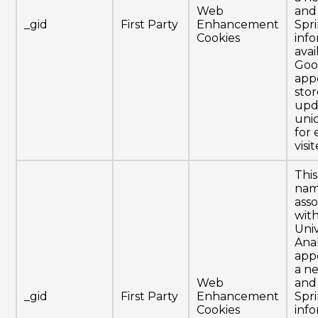
Web
and 
_gid
First Party
Enhancement
Spr
Cookies
info
avai
Goog
app
sto
upd
uni
for
visi
This
nam
ass
wit
Uni
Anal
app
a n
Web
and 
_gid
First Party
Enhancement
Spr
Cookies
info