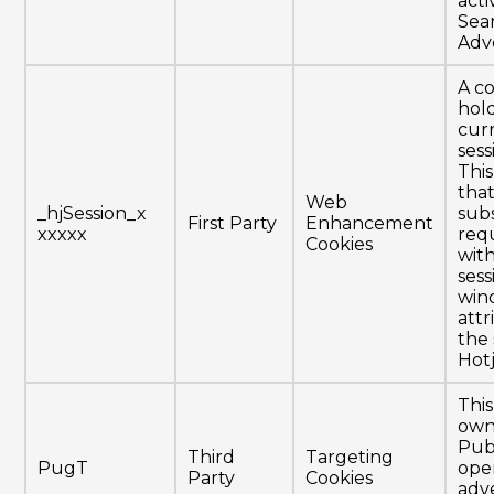
activ
Sear
Adv
A co
hol
cur
sess
Thi
tha
Web
_hjSession_x
sub
First Party
Enhancement
xxxxx
req
Cookies
with
sess
win
attr
the
Hotj
This
own
Pub
Third
Targeting
PugT
ope
Party
Cookies
adve