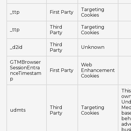
Targeting
_ttp
First Party
Cookies
Third
Targeting
_ttp
Party
Cookies
Third
_d2id
Unknown
Party
GTMBrowser
Web
SessionEntra
First Party
Enhancement
nceTimestam
Cookies
p
This
own
Und
Third
Targeting
Med
udmts
Party
Cookies
bas
beh
adve
busi