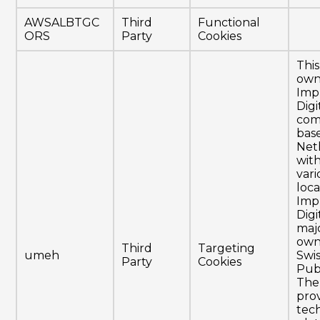
AWSALBTGC
Third
Functional
ORS
Party
Cookies
This
own
Imp
Digi
com
bas
Net
with
var
loca
Imp
Digit
majo
own
Third
Targeting
umeh
Swi
Party
Cookies
Pub
The
prov
tec