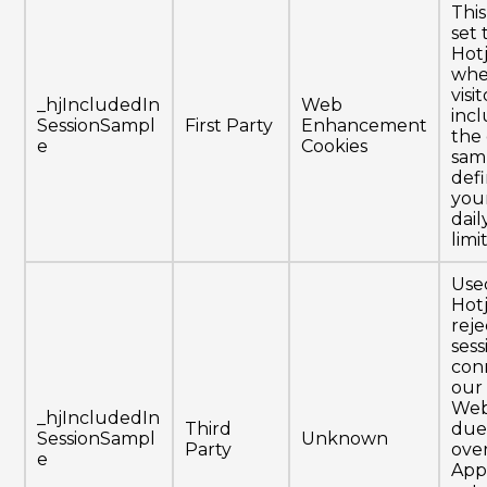
This
set 
Hot
whe
visit
_hjIncludedIn
Web
inc
SessionSampl
First Party
Enhancement
the
e
Cookies
sam
def
your
dail
limit
Use
Hotj
rej
ses
con
our
Web
_hjIncludedIn
Third
due
SessionSampl
Unknown
Party
ove
e
Appl