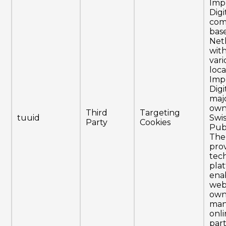
Imp
Digi
com
bas
Net
with
var
loca
Imp
Digit
majo
own
Third
Targeting
tuuid
Swi
Party
Cookies
Pub
The
prov
tec
pla
ena
web
own
ma
onli
par