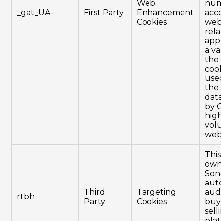
Web
num
_gat_UA-
First Party
Enhancement
acc
Cookies
webs
rela
app
a va
the
cook
used
the
dat
by 
high
vol
webs
This
own
Son
aut
Third
Targeting
aud
rtbh
Party
Cookies
buy
sell
pla