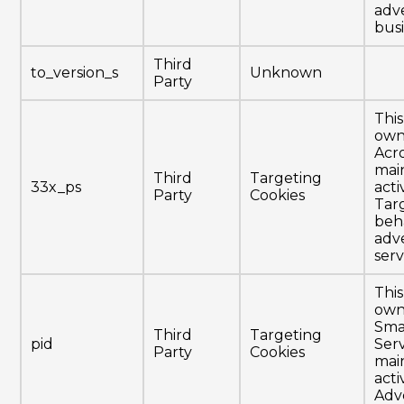
adve
busi
Third
to_version_s
Unknown
Party
This
own
Acr
mai
Third
Targeting
33x_ps
activ
Party
Cookies
Tar
beh
adve
serv
This
own
Sma
Third
Targeting
pid
Ser
Party
Cookies
mai
activ
Adv