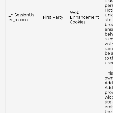
is u
pers
Hotj
Web
_hjSessionUs
uni
First Party
Enhancement
er_xxxxxx
site
Cookies
brow
ens
beha
sub
visi
same
be 
to 
user
This
own
Add
Add
pro
wid
sit
emb
thei