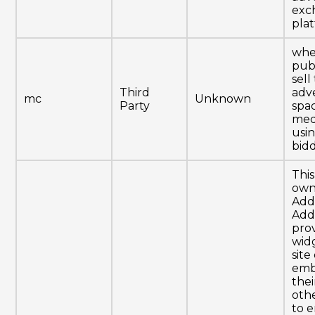
exc
pla
whe
pub
sell
Third
adve
mc
Unknown
Party
spa
med
usin
bidd
This
own
Add
Add
pro
wid
sit
emb
thei
oth
to 