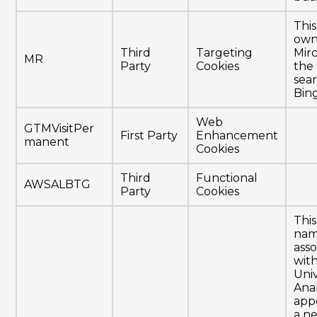
This
own
Third
Targeting
Mirc
MR
Party
Cookies
the 
sea
Bing
Web
GTMVisitPer
First Party
Enhancement
manent
Cookies
Third
Functional
AWSALBTG
Party
Cookies
This
nam
ass
wit
Uni
Anal
app
a n