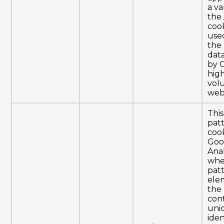
a va
the
cook
used
the
dat
by 
high
vol
webs
This
pat
cook
Goo
Anal
whe
pat
ele
the
con
uni
iden