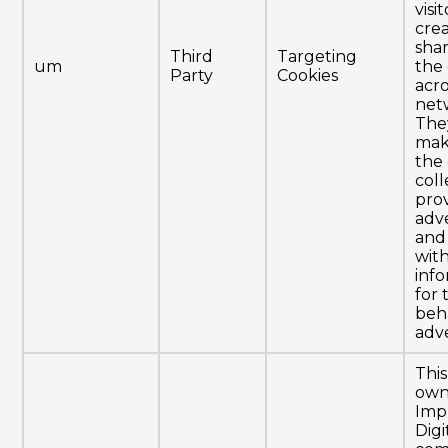
visi
cre
shar
Third
Targeting
um
the
Party
Cookies
acro
net
The
mak
the
coll
pro
adve
and
with
inf
for
beh
adve
This
own
Imp
Digi