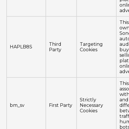
onl
adve
This
own
Son
aut
Third
Targeting
aud
HAPLB8S
Party
Cookies
buy
sell
pla
onl
adve
This
ass
wit
Strictly
and 
bm_sv
First Party
Necessary
diff
Cookies
bet
traf
hum
bots