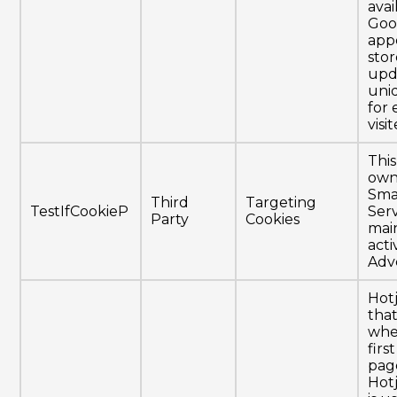
avai
Goog
app
sto
upd
uni
for
visi
This
own
Sma
Third
Targeting
TestIfCookieP
Ser
Party
Cookies
mai
activ
Adv
Hot
that
whe
firs
pag
Hotj